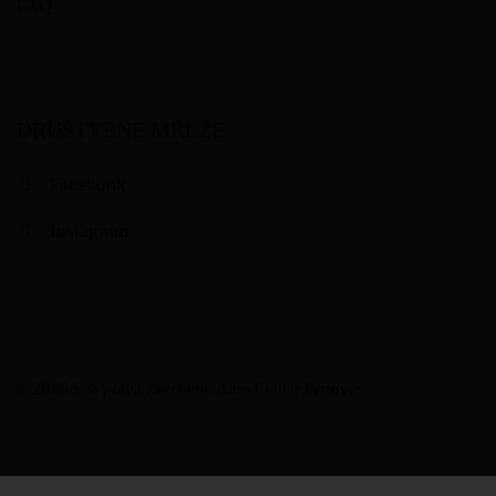
FAQ
DRUŠTVENE MREŽE
Facebook
Instagram
© 2025 Sva prava zadržana. Auto Centar Petrovic