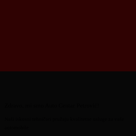
Zdravo, mi smo Auto Centar Petrović!
Naši iskusni tehničari pružaju kvalitetne usluge za vaše
automobile