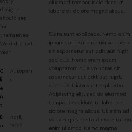
every
eiusmod tempor incididunt ut
designer
labore et dolore magna aliqua.
should set
for
Dicta sunt explicabo. Nemo enim
themselves.
ipsam voluptatem quia voluptas
We did it last
sit aspernatur aut odit aut fugit,
year.
sed quia. Nemo enim ipsam
voluptatem quia voluptas sit
C
Autopart
aspernatur aut odit aut fugit,
li
s
sed quia. Dicta sunt explicabo.
e
Adipiscing elit, sed do eiusmod
n
tempor incididunt ut labore et
t
dolore magna aliqua. Ut enim ad
D
April,
veniam quis nostrud exercitation
a
2023
enim ullamco. Nemo magna