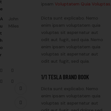
t
ipsam
Voluptatem Quia Voluptas.
e
Dicta sunt explicabo. Nemo
A
John
enim ipsam voluptatem quia
u
Miles
voluptas sit aspernatur aut
t
odit aut fugit, sed quia. Nemo
h
enim ipsam voluptatem quia
o
voluptas sit aspernatur aut
r
odit aut fugit, sed quia.
1/1 TESLA BRAND BOOK
Dicta sunt explicabo. Nemo
enim ipsam voluptatem quia
voluptas sit aspernatur aut
odit aut fugit, sed dolore sed