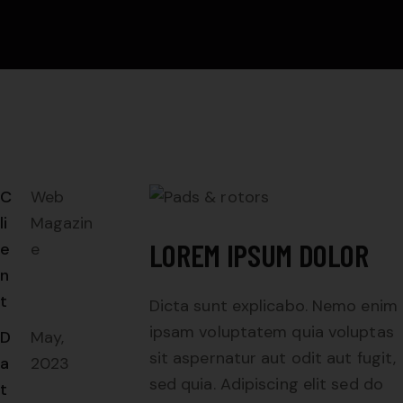
C
Web
li
Magazin
LOREM IPSUM DOLOR
e
e
n
t
Dicta sunt explicabo. Nemo enim
ipsam voluptatem quia voluptas
D
May,
sit aspernatur aut odit aut fugit,
a
2023
sed quia. Adipiscing elit sed do
t